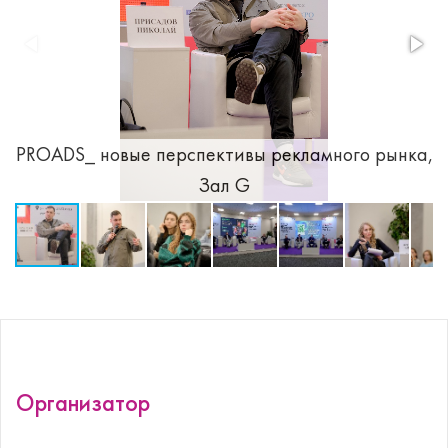
а,
PROADS_ новые перспективы рекламного рынка,
P
Зал G
Организатор